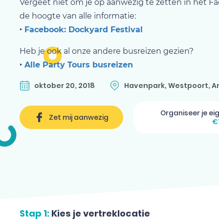
Vergeet niet om je op aanwezig te zetten in het Fac
de hoogte van alle informatie:
‣
Facebook: Dockyard Festival
Heb je ook al onze andere busreizen gezien?
‣
Alle Party Tours busreizen
oktober 20, 2018
Havenpark, Westpoort, A
Organiseer je ei
Zet mij aanwezig
€
Stap 1:
Kies je vertreklocatie