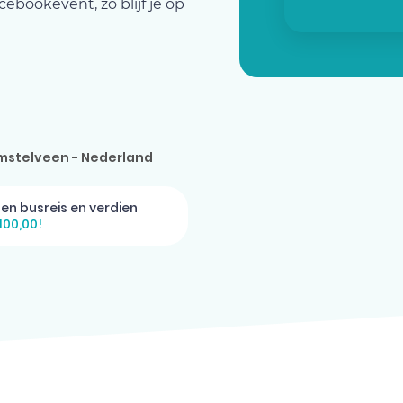
ebookevent, zo blijf je op
mstelveen - Nederland
gen busreis en verdien
100,00!