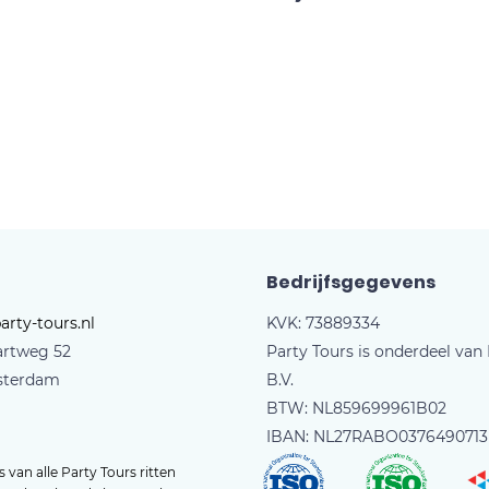
Bedrijfsgegevens
arty-tours.nl
KVK: 73889334
artweg 52
Party Tours is onderdeel van
sterdam
B.V.
BTW: NL859699961B02
IBAN: NL27RABO0376490713
 van alle Party Tours ritten