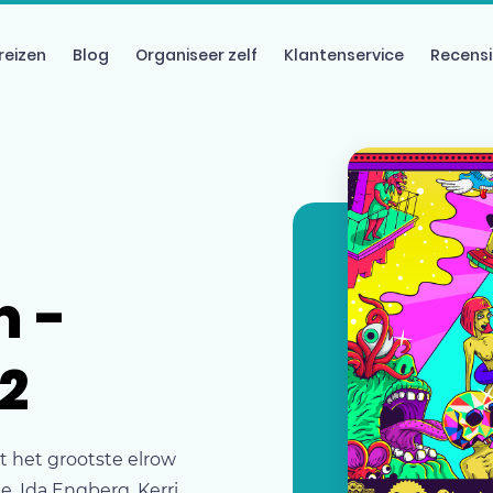
reizen
Blog
Organiseer zelf
Klantenservice
Recensi
m -
2
t het grootste elrow
, Ida Engberg, Kerri