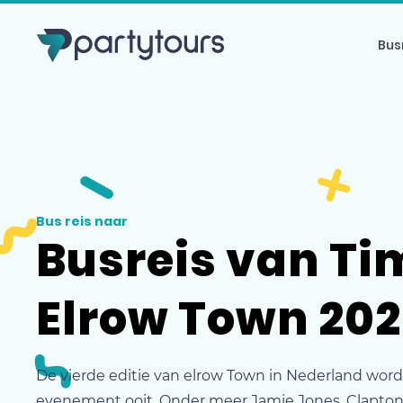
Bus
Bus reis naar
Busreis van Ti
Elrow Town 202
De vierde editie van elrow Town in Nederland word
evenement ooit. Onder meer Jamie Jones, Claptone