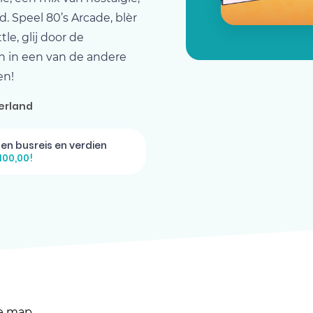
 Speel 80’s Arcade, blèr
le, glij door de
n in een van de andere
en!
erland
gen busreis en verdien
100,00!
de map.