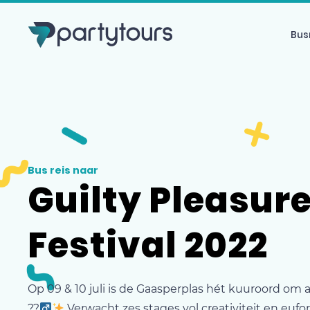
Bus
Bus reis naar
Guilty Pleasur
Festival 2022
Op 09 & 10 juli is de Gaasperplas hét kuuroord om 
??‍
Verwacht zes stages vol creativiteit en eufor