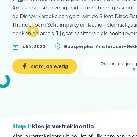
Amsterdamse gezelligheid en een hoop gekkigheid.
de Disney Karaoke aan gort, win de Silent Disco Batt
Thunderfoam Schuimparty en laat je helemaal gaa
hoeken en area's. Jij gaat schitteren als nooit tevor
juli 9, 2022
Gaasperplas, Amsterdam - Ned
Organiseer je ei
Zet mij aanwezig
€
Stap 1:
Kies je vertreklocatie
Kies je vertrekplaats uit de lijst of klik hem aan in 