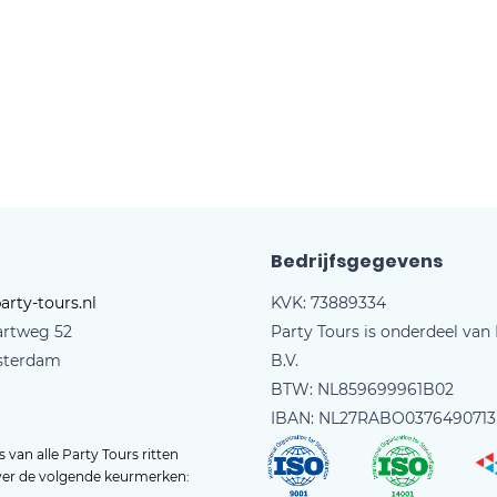
Bedrijfsgegevens
arty-tours.nl
KVK: 73889334
artweg 52
Party Tours is onderdeel van
sterdam
B.V.
BTW: NL859699961B02
IBAN: NL27RABO0376490713
 van alle Party Tours ritten
ver de volgende keurmerken: