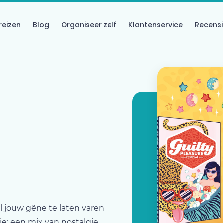
reizen
Blog
Organiseer zelf
Klantenservice
Recensi
e
al jouw gêne te laten varen
ie; een mix van nostalgie,